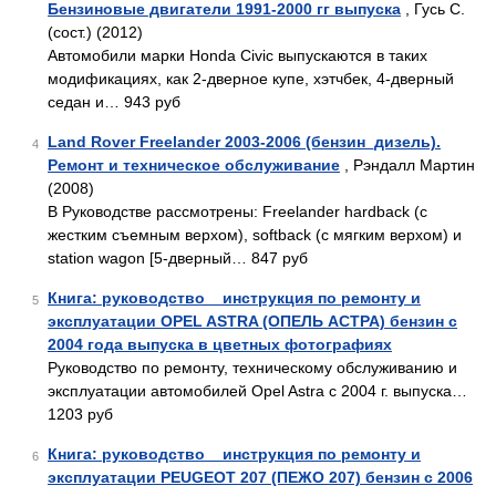
Бензиновые двигатели 1991-2000 гг выпуска
, Гусь С.
(сост.) (2012)
Автомобили марки Honda Civic выпускаются в таких
модификациях, как 2-дверное купе, хэтчбек, 4-дверный
седан и… 943 руб
Land Rover Freelander 2003-2006 (бензин_дизель).
4
Ремонт и техническое обслуживание
, Рэндалл Мартин
(2008)
В Руководстве рассмотрены: Freelander hardback (с
жестким съемным верхом), softback (с мягким верхом) и
station wagon [5-дверный… 847 руб
Книга: руководство _ инструкция по ремонту и
5
эксплуатации OPEL ASTRA (ОПЕЛЬ АСТРА) бензин с
2004 года выпуска в цветных фотографиях
Руководство по ремонту, техническому обслуживанию и
эксплуатации автомобилей Opel Astra с 2004 г. выпуска…
1203 руб
Книга: руководство _ инструкция по ремонту и
6
эксплуатации PEUGEOT 207 (ПЕЖО 207) бензин с 2006